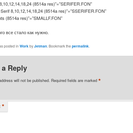
 8,10,12,14,18,24 (8514a res)”=”SERIFER.FON”
Serif 8,10,12,14,18,24 (8514a res)”=”SSERIFER.FON”
nts (8514a res)”=”SMALLF.FON”
го все стало как нужно.
as posted in
Work
by
Jetman
. Bookmark the
permalink
.
 a Reply
*
address will not be published.
Required fields are marked
*
t