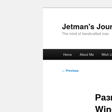
Skip
to
primary
Jetman's Jour
content
The mind of handcrafted man
Main
Home
About Me
Wish L
menu
Post
←
Previous
navigation
Раз
Win