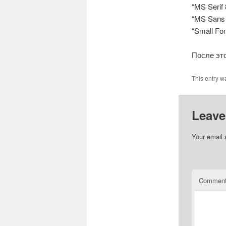
“MS Serif
“MS Sans 
“Small Fo
После это
This entry w
Leave
Your email 
Commen