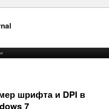
nal
ist
мер шрифта и DPI в
dows 7