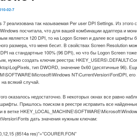
010-02-7
 7 реализована так называемая Per user DPI Settings. Из этого 
 Windows посчитала, что для вашей комбинации адаптера и мон
ым является 120 DPI, то на Logon Screen и далее все шрифты 
ого размера, что меня бесит. В свойствах Screen Resolution мо
DPI на стандартные 100% (96 DPI), но что бы Logon Screen тоже
ым, нужно создать ключик реестра: HKEY_USERS\.DEFAULT\Con
ktop\LogPixels, тип DWORD, значение 0x60 (десятичные 96). Ещ
\SOFTWARE\Microsoft\Windows NT\CurrentVersion\FontDPI, его 
 на всякий случай.
того оказалось недостаточно. В некоторых окнах все равно наб
шрифты. Пришлось поиском в реестре исправить все найденны
s и в ветке HKEY_LOCAL_MACHINE\SOFTWARE\Microsoft\Windo
tVersion\Fonts дать значения нужным ключам:
10,12,15 (8514a res)”=”COURER.FON”