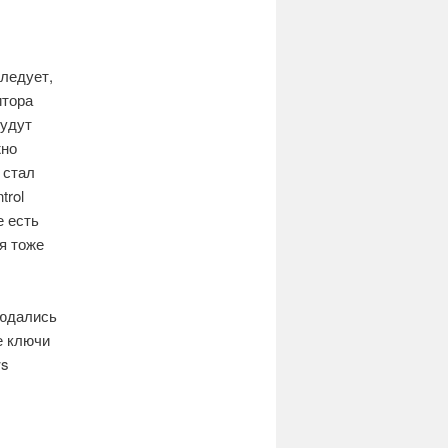
следует,
итора
будут
жно
 стал
trol
е есть
я тоже
людались
е ключи
ws