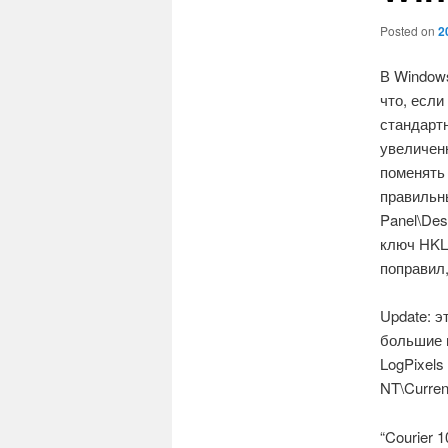
Posted on
2
В Windows
что, если
стандартн
увеличенн
поменять 
правильн
Panel\Des
ключ HKLM
поправил,
Update: э
большие 
LogPixel
NT\Curren
“Courier 