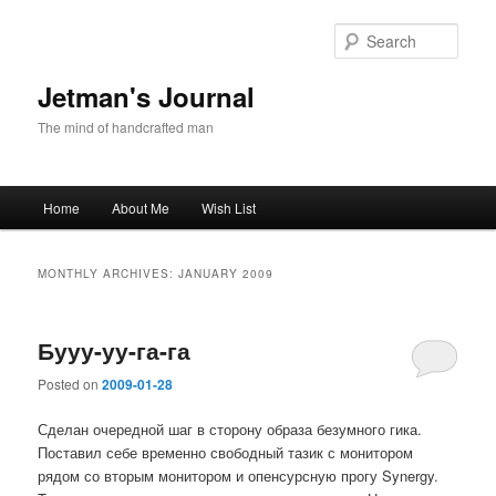
Skip
Skip
to
to
Sear
primary
secondary
content
content
Jetman's Journal
The mind of handcrafted man
Main
Home
About Me
Wish List
menu
MONTHLY ARCHIVES:
JANUARY 2009
Бууу-уу-га-га
Posted on
2009-01-28
Сделан очередной шаг в сторону образа безумного гика.
Поставил себе временно свободный тазик с монитором
рядом со вторым монитором и опенсурсную прогу Synergy.