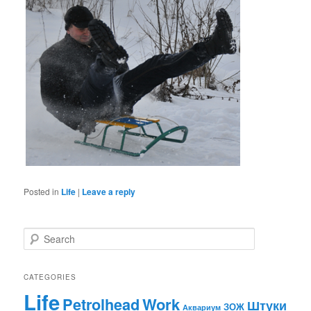
Posted in
Life
|
Leave a reply
S
e
a
r
CATEGORIES
c
Life
Work
Petrolhead
h
Штуки
ЗОЖ
Аквариум