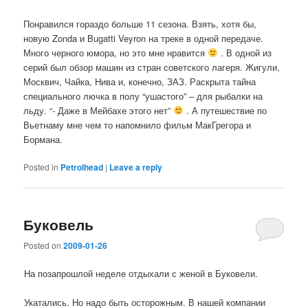
Понравился гораздо больше 11 сезона. Взять, хотя бы,
новую Zonda и Bugatti Veyron на треке в одной передаче.
Много черного юмора, но это мне нравится
. В одной из
серий был обзор машин из стран советского лагеря. Жигули,
Москвич, Чайка, Нива и, конечно, ЗАЗ. Раскрыта тайна
специального лючка в полу “ушастого” – для рыбалки на
льду. “- Даже в Мейбахе этого нет”
. А путешествие по
Вьетнаму мне чем то напомнило фильм МакГрегора и
Бормана.
Posted in
Petrolhead
|
Leave a reply
Буковель
Posted on
2009-01-26
На позапрошлой неделе отдыхали с женой в Буковели.
Укатались. Но надо быть осторожным. В нашей компании