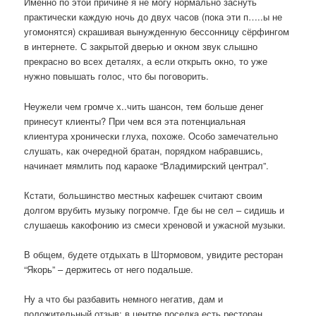
Именно по этой причине я не могу нормально заснуть
практически каждую ночь до двух часов (пока эти п…..ы не
угомонятся) скрашивая вынужденную бессонницу сёрфингом
в интернете. С закрытой дверью и окном звук слышно
прекрасно во всех деталях, а если открыть окно, то уже
нужно повышать голос, что бы поговорить.
Неужели чем громче х..чить шансон, тем больше денег
принесут клиенты? При чем вся эта потенциальная
клиентура хронически глуха, похоже. Особо замечательно
слушать, как очередной братан, порядком набравшись,
начинает мямлить под караоке “Владимирский централ”.
Кстати, большинство местных кафешек считают своим
долгом врубить музыку погромче. Где бы не сел – сидишь и
слушаешь какофонию из смеси хреновой и ужасной музыки.
В общем, будете отдыхать в Штормовом, увидите ресторан
“Якорь” – держитесь от него подальше.
Ну а что бы разбавить немного негатив, дам и
положительный отзыв: в центре поселка есть ресторан