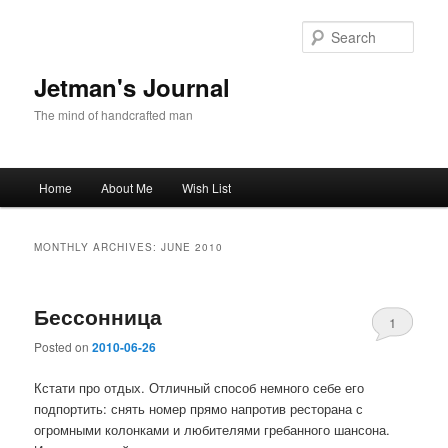
Skip
Skip
to
to
Sear
primary
secondary
content
content
Jetman's Journal
The mind of handcrafted man
Main
Home
About Me
Wish List
menu
MONTHLY ARCHIVES:
JUNE 2010
Бессонница
1
Posted on
2010-06-26
Кстати про отдых. Отличный способ немного себе его
подпортить: снять номер прямо напротив ресторана с
огромными колонками и любителями гребанного шансона.