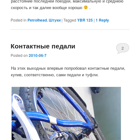
расстояние последней поездки, максимальную и среднюю
скорость и так далее вообще хорошо
.
Posted in
Petrolhead
,
Штуки
|
Tagged
YBR 125
|
1
Reply
Контактные педали
2
Posted on
2010-06-7
На этих выходных впервые попробовал контактные педали,
купив, соответственно, сами педали и туфли.