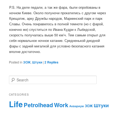
P.S. На деле педали, а так же фара, были опробованы в
ночном Киеве. Около полуночи прокатились с другом через
Крещатик, арку Дружбы народов, Мариинский парк и парк
Славы. Очень понравилось в полной темноте (но с фарой,
конечно же) спуститься по Ивана Кудри к Лыбедской,
скорость получалась выше 50 км/ч. Тем самым открыл для
себя нормальное ночное катание. Средненькой диодной
фары с задней мигалкой для условно безопасного катания
вполне достаточно.
Posted in
ЗОЖ
,
Штуки
|
2
Replies
S
e
a
r
CATEGORIES
c
Life
Work
Petrolhead
h
Штуки
ЗОЖ
Аквариум