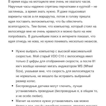
В время езды на мотоцикле мне очень не хватало часов.
Наручные часы надежно спрятаны перчатками и курткой – не
заглянешь, а время знать нужно. Я даже подыскивал
варианты часов а-ля маршрутка, потом в голову пришла
идея поставить велокомпьютер, что бы обеспечить
всепогодность. Тем более, что компьютер, который стоял на
велосипеде мне не очень нравился и можно было на нем
попробовать. В дальнейшем поиск в интернете показал, что
идея отнюдь не нова, но нужно понимать несколько нюансов.
Нужно выбрать компьютер с высокой максимальной
скоростью. Мой старый VDO C10 с велосипеда имел
только 2 цифры для отображения скорости, а после 81
км/ч вообще начинал мигать индикатором WS (Wheel
Size), указывая мне, что скорость для велосипедиста
не нормальна, не мешало бы исправить выбранный
размер колес.
Беспроводные датчики могут глючить, лучше
устанавливать проводные (беспроводные я, в общем то,
и не особо любил).
Магнит на колесе нужно устанавливать как можно
ближе к оси, что бы линейная скорость пролета магнита