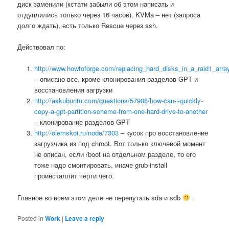
диск заменили (кстати забыли об этом написать и
отдуплились только через 16 часов). KVMа – нет (запроса
долго ждать), есть только Rescue через ssh.
Действовал по:
http://www.howtoforge.com/replacing_hard_disks_in_a_raid1_arra
– описано все, кроме клонирования разделов GPT и
восстановления загрузки
http://askubuntu.com/questions/57908/how-can-i-quickly-
copy-a-gpt-partition-scheme-from-one-hard-drive-to-another
– клонирование разделов GPT
http://olemskoi.ru/node/7303
– кусок про восстановление
загрузчика из под chroot. Вот только ключевой момент
не описан, если /boot на отдельном разделе, то его
тоже надо смонтировать, иначе grub-install
проинсталлит черти чего.
Главное во всем этом деле не перепутать sda и sdb
.
Posted in
Work
|
Leave a reply