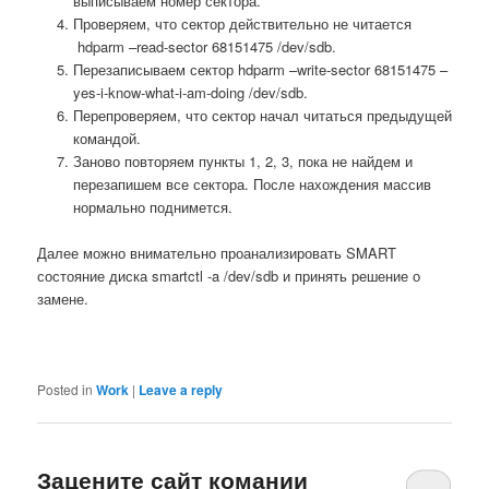
выписываем номер сектора.
Проверяем, что сектор действительно не читается
hdparm –read-sector 68151475 /dev/sdb.
Перезаписываем сектор hdparm –write-sector 68151475 –
yes-i-know-what-i-am-doing /dev/sdb.
Перепроверяем, что сектор начал читаться предыдущей
командой.
Заново повторяем пункты 1, 2, 3, пока не найдем и
перезапишем все сектора. После нахождения массив
нормально поднимется.
Далее можно внимательно проанализировать SMART
состояние диска smartctl -a /dev/sdb и принять решение о
замене.
Posted in
Work
|
Leave a reply
Зацените сайт комании