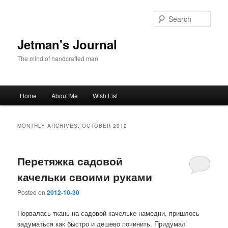
Skip
Skip
to
to
Sear
primary
secondary
content
content
Jetman's Journal
The mind of handcrafted man
Main
Home
About Me
Wish List
menu
MONTHLY ARCHIVES:
OCTOBER 2012
Перетяжка садовой
качельки своими руками
Posted on
2012-10-30
Порвалась ткань на садовой качельке намедни, пришлось
задуматься как быстро и дешево починить. Придумал