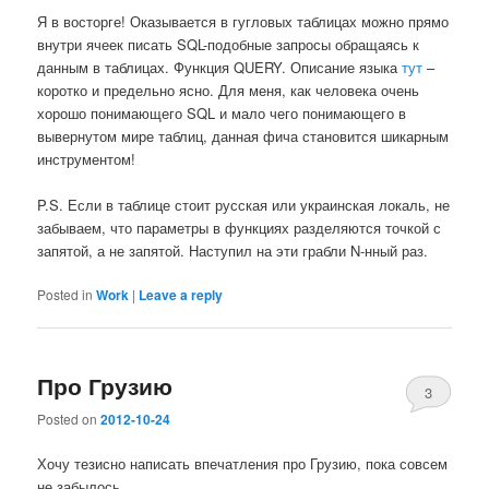
Я в восторге! Оказывается в гугловых таблицах можно прямо
внутри ячеек писать SQL-подобные запросы обращаясь к
данным в таблицах. Функция QUERY. Описание языка
тут
–
коротко и предельно ясно. Для меня, как человека очень
хорошо понимающего SQL и мало чего понимающего в
вывернутом мире таблиц, данная фича становится шикарным
инструментом!
P.S. Если в таблице стоит русская или украинская локаль, не
забываем, что параметры в функциях разделяются точкой с
запятой, а не запятой. Наступил на эти грабли N-нный раз.
Posted in
Work
|
Leave a reply
Про Грузию
3
Posted on
2012-10-24
Хочу тезисно написать впечатления про Грузию, пока совсем
не забылось.