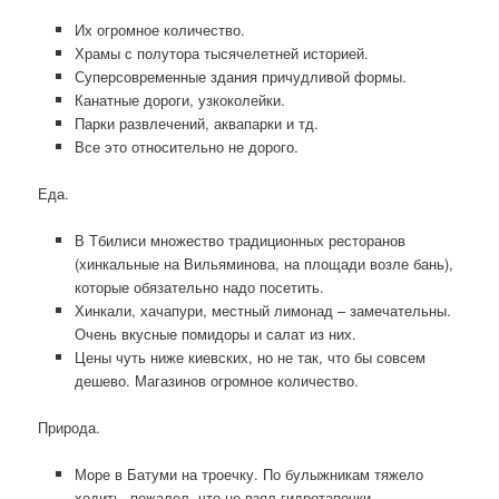
Их огромное количество.
Храмы с полутора тысячелетней историей.
Суперсовременные здания причудливой формы.
Канатные дороги, узкоколейки.
Парки развлечений, аквапарки и тд.
Все это относительно не дорого.
Еда.
В Тбилиси множество традиционных ресторанов
(хинкальные на Вильяминова, на площади возле бань),
которые обязательно надо посетить.
Хинкали, хачапури, местный лимонад – замечательны.
Очень вкусные помидоры и салат из них.
Цены чуть ниже киевских, но не так, что бы совсем
дешево. Магазинов огромное количество.
Природа.
Море в Батуми на троечку. По булыжникам тяжело
ходить, пожалел, что не взял гидротапочки.