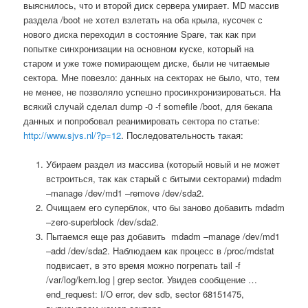
выяснилось, что и второй диск сервера умирает. MD массив
раздела /boot не хотел взлетать на оба крыла, кусочек с
нового диска переходил в состояние Spare, так как при
попытке синхронизации на основном куске, который на
старом и уже тоже помирающем диске, были не читаемые
сектора. Мне повезло: данных на секторах не было, что, тем
не менее, не позволяло успешно просинхронизироваться. На
всякий случай сделал dump -0 -f somefile /boot, для бекапа
данных и попробовал реанимировать сектора по статье:
http://www.sjvs.nl/?p=12
. Последовательность такая:
Убираем раздел из массива (который новый и не может
встроиться, так как старый с битыми секторами) mdadm
–manage /dev/md1 –remove /dev/sda2.
Очищаем его суперблок, что бы заново добавить mdadm
–zero-superblock /dev/sda2.
Пытаемся еще раз добавить mdadm –manage /dev/md1
–add /dev/sda2. Наблюдаем как процесс в /proc/mdstat
подвисает, в это время можно погрепать tail -f
/var/log/kern.log | grep sector. Увидев сообщение …
end_request: I/O error, dev sdb, sector 68151475,