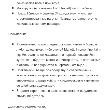
показывают время прибытия.
Маршрутки (в основном Ford Transit) часто забиты.
Поезд Тбилиси – Батуми (Махинджаури) – чистые,
отремонтированные вагоны. Правда, мотыляет его по
извилистым колеям нещадно.
Проживание.
К сожалению, мало среднего жилья, намного больше
либо гадюшников, либо отелей Mariott, Intercontinental и
тд. Но, если не соглашаться на первый попавшийся
курятник, найдется место и с интернетом, и завтраками
в отелях, и все удобства в нормальном виде.
Практически везде по-соседству с современными,
аккуратными постройками присутствует или стройка в
вперемешку с разрухой, или средневековые курятники
со злобными дедуганами.
В целом строят как попало, несистемно и не уделяют
внимания деталям.
Достопримечательности.