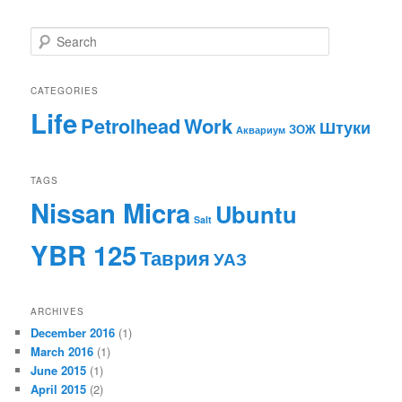
S
e
a
r
CATEGORIES
c
Life
Work
Petrolhead
h
Штуки
ЗОЖ
Аквариум
TAGS
Nissan Micra
Ubuntu
Salt
YBR 125
Таврия
УАЗ
ARCHIVES
December 2016
(1)
March 2016
(1)
June 2015
(1)
April 2015
(2)